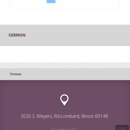
SERMON
Sermon
2020 S. Meyers, Rd Lombard, Illinois 60148
© Lombard CRC