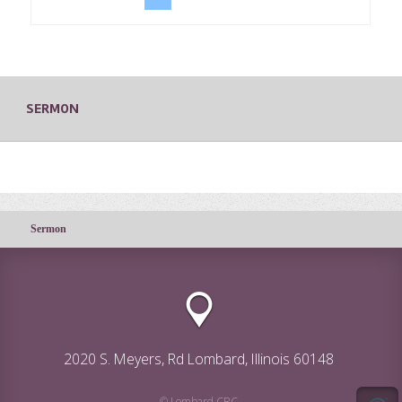
SERMON
Sermon
2020 S. Meyers, Rd Lombard, Illinois 60148
© Lombard CRC