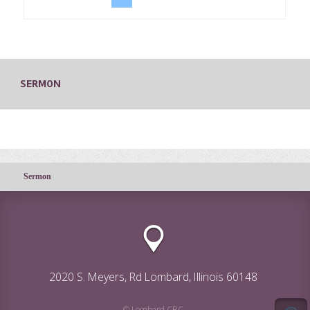
SERMON
Sermon
2020 S. Meyers, Rd Lombard, Illinois 60148
© Lombard CRC