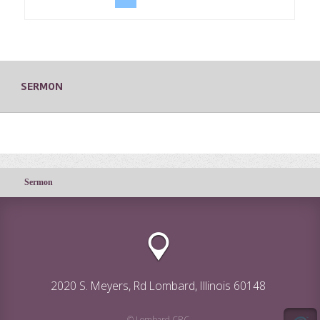
SERMON
Sermon
2020 S. Meyers, Rd Lombard, Illinois 60148
© Lombard CRC