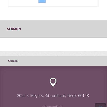
SERMON
Sermon
2020 S. Meyers, Rd Lombard, Illinois 60148
© Lombard CRC