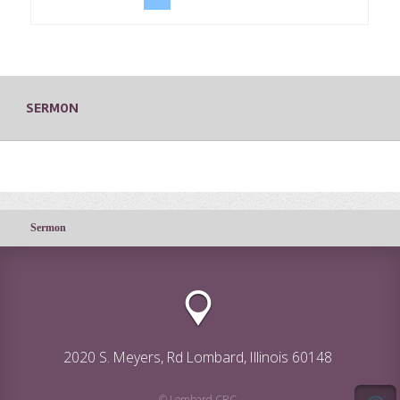
SERMON
Sermon
2020 S. Meyers, Rd Lombard, Illinois 60148
© Lombard CRC