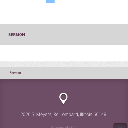
SERMON
Sermon
2020 S. Meyers, Rd Lombard, Illinois 60148
© Lombard CRC