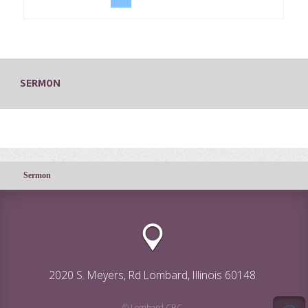
SERMON
Sermon
2020 S. Meyers, Rd Lombard, Illinois 60148
© Lombard CRC