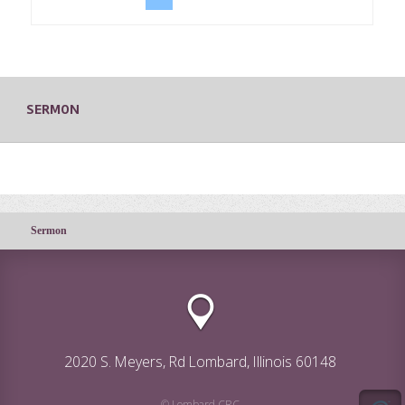
SERMON
Sermon
2020 S. Meyers, Rd Lombard, Illinois 60148
© Lombard CRC